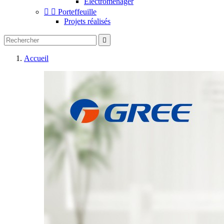
Electromenager


Porteffeuille
Projets réalisés

Accueil