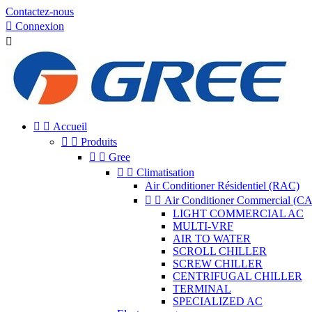
Contactez-nous

Connexion



Accueil


Produits


Gree


Climatisation
Air Conditioner Résidentiel (RAC)


Air Conditioner Commercial (C
LIGHT COMMERCIAL AC
MULTI-VRF
AIR TO WATER
SCROLL CHILLER
SCREW CHILLER
CENTRIFUGAL CHILLER
TERMINAL
SPECIALIZED AC