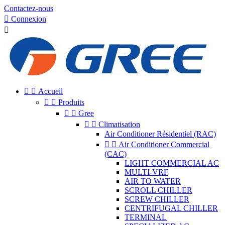
Contactez-nous

Connexion



Accueil


Produits


Gree


Climatisation
Air Conditioner Résidentiel (RAC)


Air Conditioner Commercial
(CAC)
LIGHT COMMERCIAL AC
MULTI-VRF
AIR TO WATER
SCROLL CHILLER
SCREW CHILLER
CENTRIFUGAL CHILLER
TERMINAL