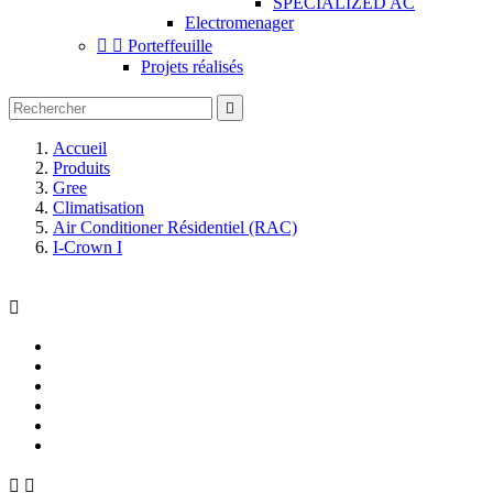
SPECIALIZED AC
Electromenager


Porteffeuille
Projets réalisés

Accueil
Produits
Gree
Climatisation
Air Conditioner Résidentiel (RAC)
I-Crown I


