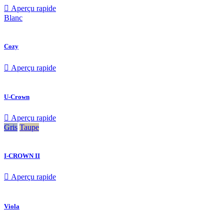

Aperçu rapide
Blanc
Cozy

Aperçu rapide
U-Crown

Aperçu rapide
Gris
Taupe
I-CROWN II

Aperçu rapide
Viola