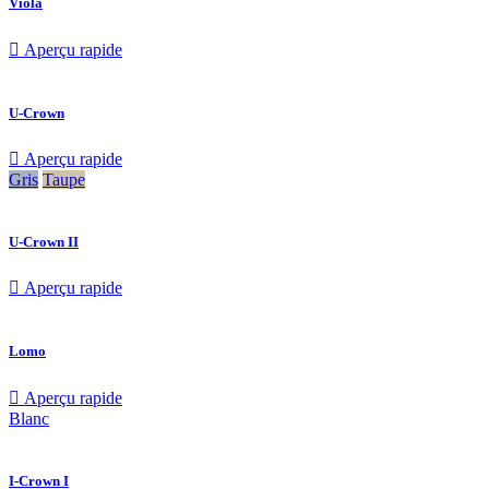
Viola

Aperçu rapide
U-Crown

Aperçu rapide
Gris
Taupe
U-Crown II

Aperçu rapide
Lomo

Aperçu rapide
Blanc
I-Crown I